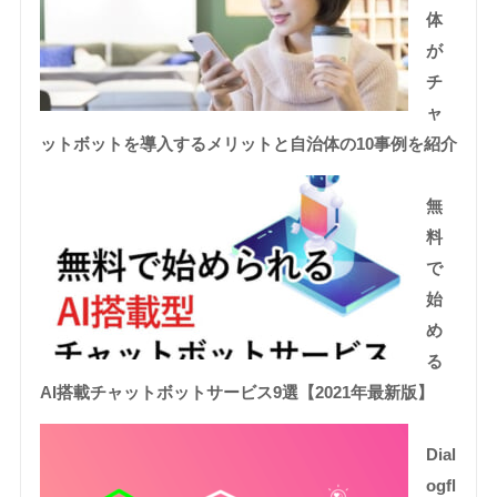
体
が
チ
ャ
ットボットを導入するメリットと自治体の10事例を紹介
無
料
で
始
め
る
AI搭載チャットボットサービス9選【2021年最新版】
Dial
ogfl