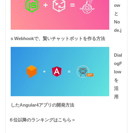
ow
と
No
de.j
s Webhookで、賢いチャットボットを作る方法
Dial
ogF
low
を
活
用
したAngular4アプリの開発方法
６位以降のランキングはこちら＞