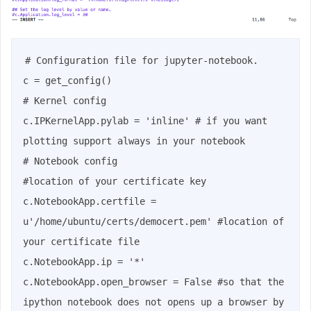
# Configuration file for jupyter-notebook.

c = get_config()

# Kernel config

c.IPKernelApp.pylab = 'inline' # if you want 
plotting support always in your notebook

# Notebook config

#location of your certificate key

c.NotebookApp.certfile = 
u'/home/ubuntu/certs/democert.pem' #location of 
your certificate file

c.NotebookApp.ip = '*'

c.NotebookApp.open_browser = False #so that the 
ipython notebook does not opens up a browser by 