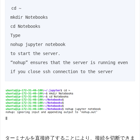
cd ~

mkdir Notebooks

cd Notebooks

Type

nohup jupyter notebook

to start the server.

“nohup” ensures that the server is running even 
if you close ssh connection to the server
ターミナルを直接終了することにより、接続を切断できま