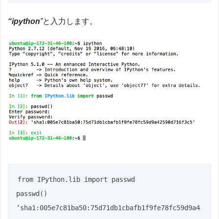
“ipython
”
と入力します。
from IPython.lib import passwd

passwd()

‘sha1:005e7c81ba50:75d71db1cbafb1f9fe78fc59d9a4