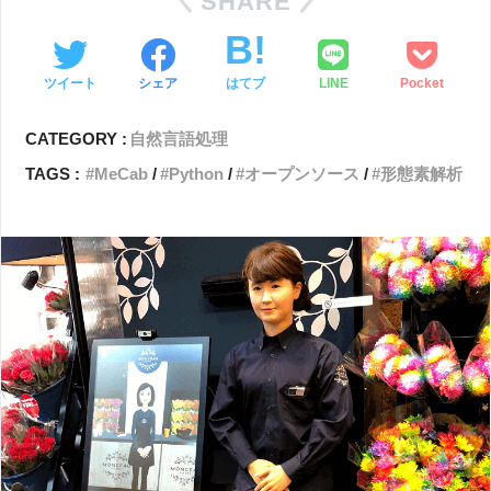
SHARE
ツイート
シェア
はてブ
LINE
Pocket
CATEGORY :
自然言語処理
TAGS :
MeCab
Python
オープンソース
形態素解析