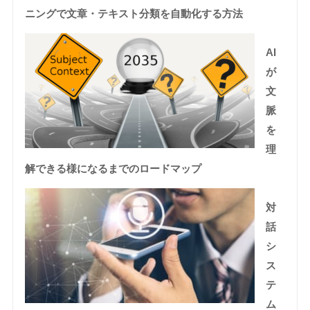
ニングで文章・テキスト分類を自動化する方法
AI
が
文
脈
を
理
解できる様になるまでのロードマップ
対
話
シ
ス
テ
ム