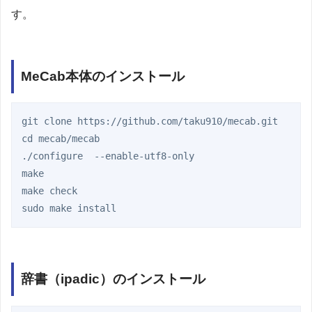
す。
MeCab本体のインストール
git clone https://github.com/taku910/mecab.git

cd mecab/mecab

./configure  --enable-utf8-only

make

make check

辞書（ipadic）のインストール