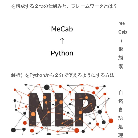
を構成する２つの仕組みと、フレームワークとは？
Me
Cab
（
形
態
素
解析）をPythonから２分で使えるようにする方法
自
然
言
語
処
理