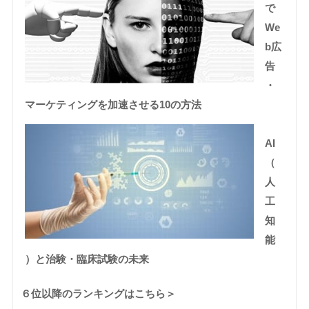
で
We
b広
告
・
マーケティングを加速させる10の方法
AI
（
人
工
知
能
）と治験・臨床試験の未来
６位以降のランキングはこちら＞