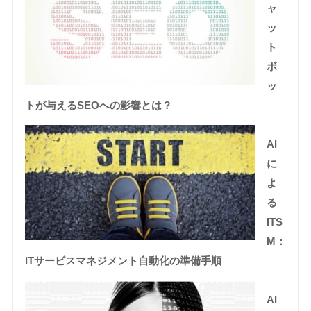
ャ
ッ
ト
ボ
ッ
トが与えるSEOへの影響とは？
AI
に
よ
る
ITS
M：
ITサービスマネジメント自動化の準備手順
AI